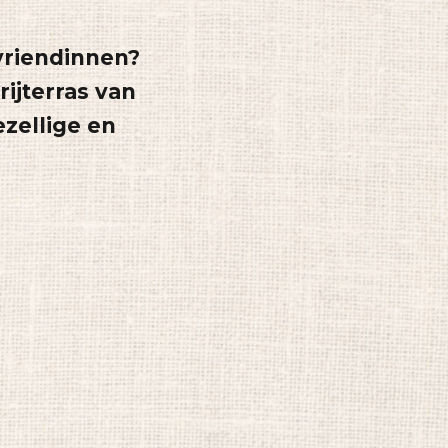
 vriendinnen?
ijterras van
ezellige en