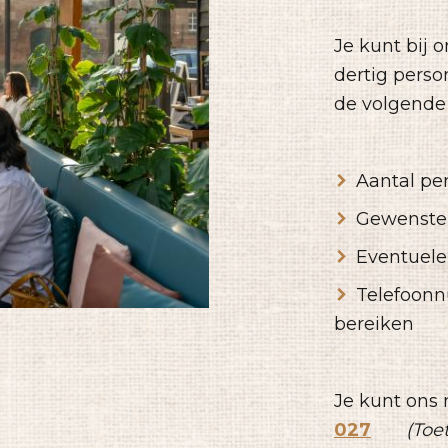
Je kunt bij 
dertig perso
de volgende
Aantal pe
Gewenste 
Eventuele
Telefoon
bereiken
Je kunt ons 
027
(Toe