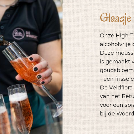
Glaasje
Onze High Te
alcoholvrije 
Deze mousse
is gemaakt 
goudsbloem,
- een frisse
De
Veldflora
van het Bet
voor een spr
bij de Woerd