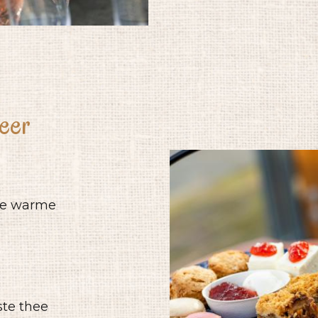
eer
te warme
ste thee