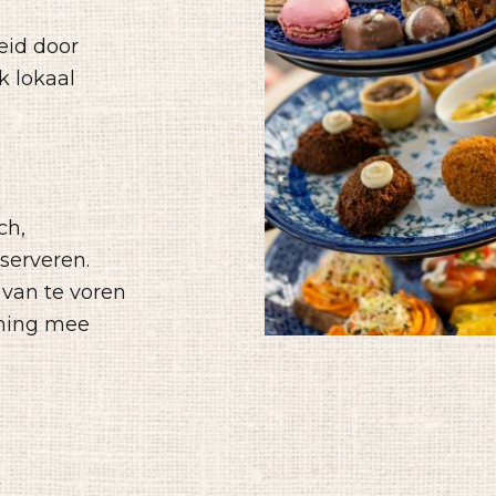
eid door
k lokaal
ch,
 serveren.
van te voren
ening mee