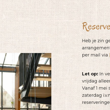
Reserve
Heb je zin g
arrangement
per mail via
Let op:
In v
vrijdag allee
Vanaf 1 mei 
zaterdag i.v
reserveringe