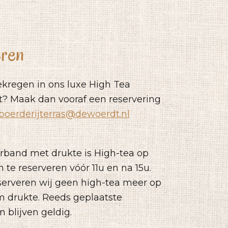
ren
ekregen in ons luxe High Tea
? Maak dan vooraf een reservering
boerderijterras@dewoerdt.nl
erband met drukte is High-tea op
n te reserveren vóór 11u en na 15u.
serveren wij geen high-tea meer op
.m drukte. Reeds geplaatste
n blijven geldig.