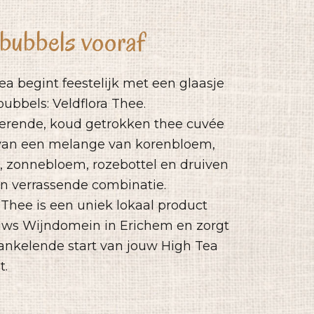
 bubbels vooraf
a begint feestelijk met een glaasje
bubbels: Veldflora Thee.
rende, koud getrokken thee cuvée
van een melange van korenbloem,
 zonnebloem, rozebottel en druiven
 en verrassende combinatie.
 Thee is een uniek lokaal product
uws Wijndomein in Erichem en zorgt
ankelende start van jouw High Tea
t.