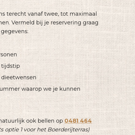
ons terecht vanaf twee, tot maximaal
nen. Vermeld bij je reservering graag
 gegevens:
rsonen
tijdstip
 dieetwensen
nummer waarop we je kunnen
natuurlijk ook bellen op
0481 464
ts optie 1 voor het Boerderijterras)